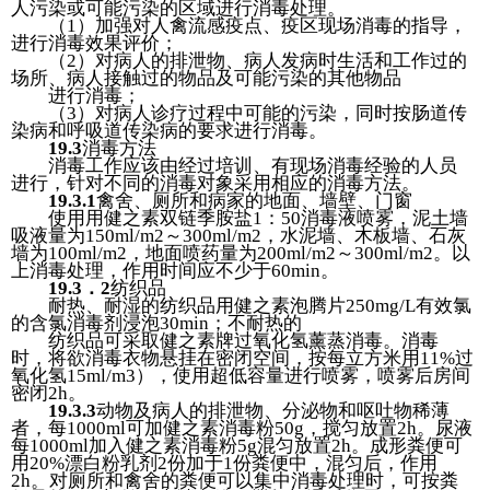
人污染或可能污染的区域进行消毒处理。
（1）加强对人禽流感疫点、疫区现场消毒的指导，
进行消毒效果评价；
（2）对病人的排泄物、病人发病时生活和工作过的
场所、病人接触过的物品及可能污染的其他物品
进行消毒；
（3）对病人诊疗过程中可能的污染，同时按肠道传
染病和呼吸道传染病的要求进行消毒。
19.3
消毒方法
消毒工作应该由经过培训、有现场消毒经验的人员
进行，针对不同的消毒对象采用相应的消毒方法。
19.3.1
禽舍、厕所和病家的地面、墙壁、门窗
使用用健之素双链季胺盐1：50消毒液喷雾，泥土墙
吸液量为150ml/m2～300ml/m2，水泥墙、木板墙、石灰
墙为100ml/m2，地面喷药量为200ml/m2～300ml/m2。以
上消毒处理，作用时间应不少于60min。
19.3
．2
纺织品
耐热、耐湿的纺织品用健之素泡腾片250mg/L有效氯
的含氯消毒剂浸泡30min；不耐热的
纺织品可采取健之素牌过氧化氢薰蒸消毒。消毒
时，将欲消毒衣物悬挂在密闭空间，按每立方米用11%过
氧化氢15ml/m3），使用超低容量进行喷雾，喷雾后房间
密闭2h。
19.3.3
动物及病人的排泄物、分泌物和呕吐物稀薄
者，每1000ml可加健之素消毒粉50g，搅匀放置2h。尿液
每1000ml加入健之素消毒粉5g混匀放置2h。成形粪便可
用20%漂白粉乳剂2份加于1份粪便中，混匀后，作用
2h。对厕所和禽舍的粪便可以集中消毒处理时，可按粪