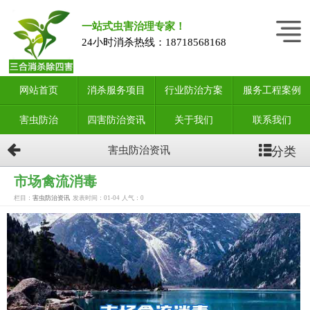
一站式虫害治理专家！
24小时消杀热线：
18718568168
网站首页
消杀服务项目
行业防治方案
服务工程案例
害虫防治
四害防治资讯
关于我们
联系我们
分类
害虫防治资讯
市场禽流消毒
栏目：
害虫防治资讯
发表时间：01-04
人气：
0