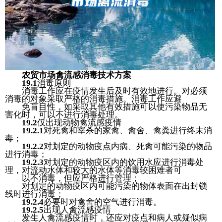
农贸
市场禽流感消毒技术方案
19.1
消毒原则
消毒工作应在疫情发生后及时有效地进行。对必须
消毒的对象采取严格的消毒措施。消毒工作应避
免盲目性，如采取其他有效措施可以使污染物品无
害化时，可以不进行消毒处理。
19.2
仅出现动物禽流感疫情
19.2.1
对死禽和宰杀的家禽、禽舍、禽粪进行终末消
毒；
19.2.2
对划定的动物疫点内病、死禽可能污染的物品
进行消毒；
19.2.3
对划定的动物疫区内的饮用水应进行消毒处
理，对流动水体和较大的水体等消毒较困难者可
以不消毒，但应严格进行管理；
对划定的动物疫区内可能污染的物体表面在出封锁
线时进行消毒；
19.2
.4
必要时对禽舍的空气进行消毒。
19.2.5
出现人禽流感疫情
发生人禽流感疫情时，还应对疫点和病人或疑似病