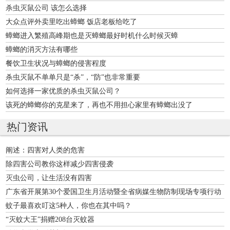
杀虫灭鼠公司 该怎么选择
大众点评外卖里吃出蟑螂 饭店老板给吃了
蟑螂进入繁殖高峰期也是灭蟑螂最好时机什么时候灭蟑
蟑螂的消灭方法有哪些
餐饮卫生状况与蟑螂的侵害程度
杀虫灭鼠不单单只是“杀”，“防”也非常重要
如何选择一家优质的杀虫灭鼠公司？
该死的蟑螂你的克星来了，再也不用担心家里有蟑螂出没了
热门资讯
阐述：四害对人类的危害
除四害公司教你这样减少四害侵袭
灭虫公司，让生活没有四害
广东省开展第30个爱国卫生月活动暨全省病媒生物防制现场专项行动
蚊子最喜欢叮这5种人，你也在其中吗？
“灭蚊大王”捐赠208台灭蚊器