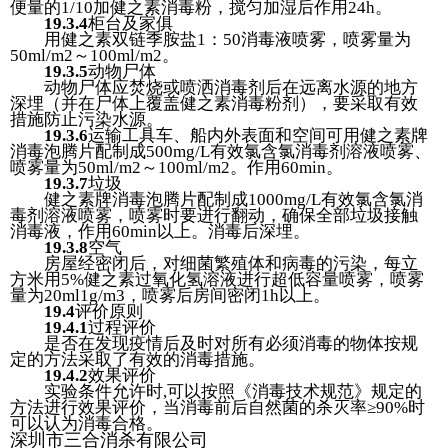
便量的1/10加健之素消毒粉，搅匀加湿后作用24h。
19.3.
4
柜台及家俱
用健之素双链季胺盐1：50消毒液喷雾，喷雾量为
50ml/m2～100ml/m2。
19.3.
5
动物尸体
动物尸体应焚烧或喷洒消毒剂后在远离水源的地方
深埋（并在尸体上覆盖健之素消毒粉剂），要采取有效
措施防止污染水源。
19.3.
6
运输工具车、船内外表面和空间可用健之素牌
消毒泡腾片配制成500mg/L有效氯含氯消毒剂溶液喷雾、
喷雾量为50ml/m2～100ml/m2。作用60min。
19.3.
7
垃圾
健之素牌消毒泡腾片配制成1000mg/L有效氯含氯消
毒剂溶液喷雾，喷雾时要进行翻动，确保全部垃圾接触
消毒液，作用60min以上。消毒后深埋。
19.3.
8
空气
房屋经密闭后，对细菌繁殖体和病毒的污染，每立
方米用5%健之素过氧化氢溶液进行超低容量喷雾，喷雾
量为20ml1g/m3，喷雾后房间密闭1h以上。
19.4
评价原则
19.4.1
过程评价
是否在发现疫情后及时对所有必须消毒的物体按规
定的方法采取了有效的消毒措施。
19.4.2
效果评价
实验条件允许时,可以按照《消毒技术规范》规定的
方法进行效果评价，当消毒前后自然菌的杀灭率≥90%时
可以认为消毒合格。
深圳市三合消杀有限公司