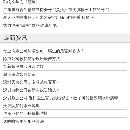
动物文学之《苍蝇》
广东省有害生物防制协会号召援汕头市抗洪救灾工作的号召
夏天不怕蚊虫咬：小米米家推出随身电蚊香 售价29元
大力消杀“四害” 维护健康环境
最新资讯
专业消杀公司除螨公司：螨虫的危害知多少？
除虫公司教你防治蜈蚣最佳方法
穿着条纹衣服可以防蚊
超市应该如何防鼠
深圳灭虫公司，专业杀虫五百年
深圳白蚁公司创新白蚁防治技术
深圳杀虫公司 近日卫生官员发出警告：蚊子可传播致脑水肿病毒
美容院如何杀灭蟑螂
你所不知的20种蟑螂特性
灭蟑螂常用的那些方法