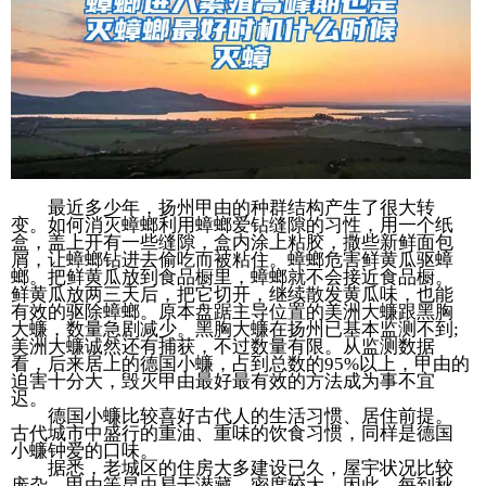
最近多少年，扬州甲由的种群结构产生了很大转
变。如何消灭蟑螂利用蟑螂爱钻缝隙的习性，用一个纸
盒，盖上开有一些缝隙，盒内涂上粘胶，撒些新鲜面包
屑，让蟑螂钻进去偷吃而被粘住。蟑螂危害鲜黄瓜驱蟑
螂。把鲜黄瓜放到食品橱里，蟑螂就不会接近食品橱。
鲜黄瓜放两三天后，把它切开，继续散发黄瓜味，也能
有效的驱除蟑螂。原本盘踞主导位置的美洲大蠊跟黑胸
大蠊，数量急剧减少。黑胸大蠊在扬州已基本监测不到;
美洲大蠊诚然还有捕获，不过数量有限。从监测数据
看，后来居上的德国小蠊，占到总数的95%以上，甲由的
迫害十分大，毁灭甲由最好最有效的方法成为事不宜
迟。
德国小蠊比较喜好古代人的生活习惯、居住前提。
古代城市中盛行的重油、重味的饮食习惯，同样是德国
小蠊钟爱的口味。
据悉，老城区的住房大多建设已久，屋宇状况比较
庞杂，甲由等昆虫易于潜藏、密度较大。因此，每到秋