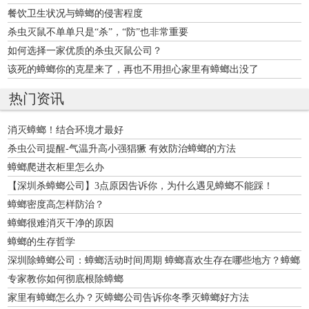
餐饮卫生状况与蟑螂的侵害程度
杀虫灭鼠不单单只是“杀”，“防”也非常重要
如何选择一家优质的杀虫灭鼠公司？
该死的蟑螂你的克星来了，再也不用担心家里有蟑螂出没了
热门资讯
消灭蟑螂！结合环境才最好
杀虫公司提醒-气温升高小强猖獗 有效防治蟑螂的方法
蟑螂爬进衣柜里怎么办
【深圳杀蟑螂公司】3点原因告诉你，为什么遇见蟑螂不能踩！
蟑螂密度高怎样防治？
蟑螂很难消灭干净的原因
蟑螂的生存哲学
深圳除蟑螂公司：蟑螂活动时间周期 蟑螂喜欢生存在哪些地方？蟑螂
的主要栖息场所
专家教你如何彻底根除蟑螂
家里有蟑螂怎么办？灭蟑螂公司告诉你冬季灭蟑螂好方法