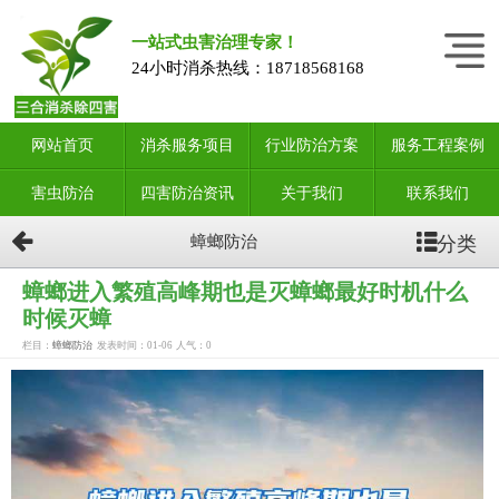
一站式虫害治理专家！
24小时消杀热线：
18718568168
网站首页
消杀服务项目
行业防治方案
服务工程案例
害虫防治
四害防治资讯
关于我们
联系我们
分类
蟑螂防治
蟑螂进入繁殖高峰期也是灭蟑螂最好时机什么
时候灭蟑
栏目：
蟑螂防治
发表时间：01-06
人气：
0