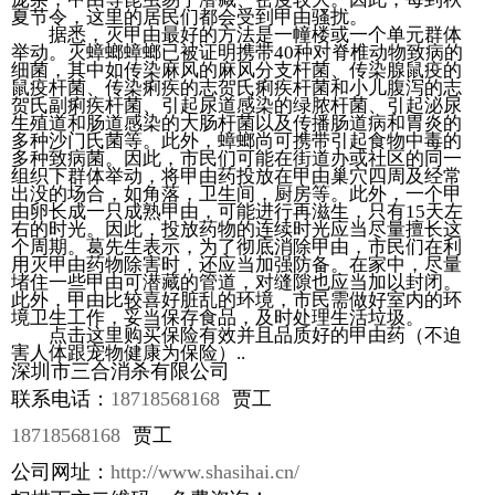
夏节令，这里的居民们都会受到甲由骚扰。
据悉，灭甲由最好的方法是一幢楼或一个单元群体
举动。灭蟑螂蟑螂已被证明携带40种对脊椎动物致病的
细菌，其中如传染麻风的麻风分支杆菌、传染腺鼠疫的
鼠疫杆菌、传染痢疾的志贺氏痢疾杆菌和小儿腹泻的志
贺氏副痢疾杆菌、引起尿道感染的绿脓杆菌、引起泌尿
生殖道和肠道感染的大肠杆菌以及传播肠道病和胃炎的
多种沙门氏菌等。此外，蟑螂尚可携带引起食物中毒的
多种致病菌。因此，市民们可能在街道办或社区的同一
组织下群体举动，将甲由药投放在甲由巢穴四周及经常
出没的场合，如角落，卫生间，厨房等。此外，一个甲
由卵长成一只成熟甲由，可能进行再滋生，只有15天左
右的时光。因此，投放药物的连续时光应当尽量擅长这
个周期。葛先生表示，为了彻底消除甲由，市民们在利
用灭甲由药物除害时，还应当加强防备。在家中，尽量
堵住一些甲由可潜藏的管道，对缝隙也应当加以封闭。
此外，甲由比较喜好脏乱的环境，市民需做好室内的环
境卫生工作，妥当保存食品，及时处理生活垃圾。
点击这里购买保险有效并且品质好的甲由药（不迫
害人体跟宠物健康为保险）..
深圳市三合消杀有限公司
联系电话：
18718568168
贾工
18718568168
贾工
公司网址：
http://www.shasihai.cn/