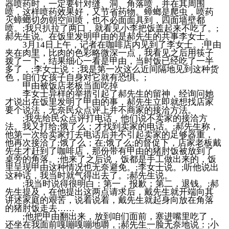
器喷药时，一定要针对缝、洞、角落喷，并在其周围
喷，这样喷药效果好，又节省药物。蟑螂是爬虫，喷药
灭蟑螂切勿朝空间喷，也不必面面具到，四面墙壁都
喷。;我只扒拉了两口，就看见小李把饭盖起来不吃了。;
郝先生说。在饭里发明甲由的是郝先生的共事李女士。
3月14日上午，记者在咖啡店内见到了李女士。;甲由
夹在肉里，比肉的色彩略微深一点，我看见之后用筷子
拨了一下，结果细心一看是甲由，当时饭已经吃了一半
多了，;李女士说：;我是第一次这么近间隔地见到这种货
色，咱们女孩子自身对它就有恐惧。;
甲由被饭店老板当面吃掉
李女士异样的举措引起了郝先生的留神，经询问她
才说出在饭里发明了甲由的事，郝先生立即就想找店家
要个说法，无奈民众点评上并不商家的接洽方法。
;我先给民众点评打电话，他们说不卖家的接洽方
法。我又打给;饿了么；才找到卖家的电话。;郝先生称，
他第一次给卖家打去电话后并不引起卖家的足够器重，
他再次接洽了;饿了么；在;饿了么;的督促下，店家老板戴
先生才赶到了咖啡店，那份带有甲由的猪肘饭被放到了
桌旁的角落。;他来了之后说，饭都是手工做出来的，饭
里呈现甲由这种情况也无奈避免。;李女士说。;听他说出
这种话，我当时就气得出去了。;郝先生说。
;我当时说得很明白：第一，报歉；第二，退钱。;郝
先生提及，在他提出这两点请求后，戴先生就开端向其
讲述家庭的艰苦，说着说着，戴先生就起身向放在角落
的猪肘饭走去……
;他把甲由翻出来，放到咱们面前，塞进嘴里吃了，
还坐在我面前嘎嘣嘎嘣地嚼，;郝先生一脸无奈地说：;小