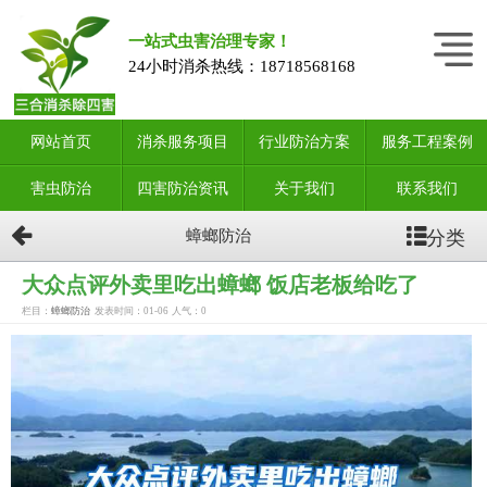
一站式虫害治理专家！
24小时消杀热线：
18718568168
网站首页
消杀服务项目
行业防治方案
服务工程案例
害虫防治
四害防治资讯
关于我们
联系我们
分类
蟑螂防治
大众点评外卖里吃出蟑螂 饭店老板给吃了
栏目：
蟑螂防治
发表时间：01-06
人气：
0