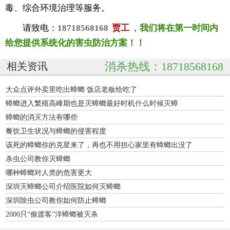
毒、综合环境治理等服务。
请致电：
18718568168
贾工
，
我们将在第一时间内
给您提供系统化的害虫防治方案！！
消杀热线：18718568168
相关资讯
大众点评外卖里吃出蟑螂 饭店老板给吃了
蟑螂进入繁殖高峰期也是灭蟑螂最好时机什么时候灭蟑
蟑螂的消灭方法有哪些
餐饮卫生状况与蟑螂的侵害程度
该死的蟑螂你的克星来了，再也不用担心家里有蟑螂出没了
杀虫公司教你灭蟑螂
哪种蟑螂对人类的危害更大
深圳灭蟑螂公司介绍医院如何灭蟑螂
深圳除虫公司教你如何防止蟑螂
2000只“偷渡客”洋蟑螂被灭杀