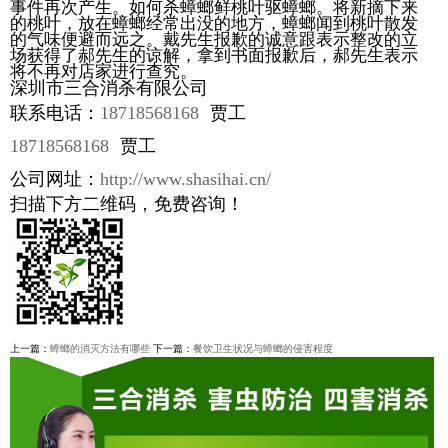
事件再次产生。如何杀蟑螂鲜桃叶驱蟑螂。将新摘下来
的桃叶，放在蟑螂经常出没的地方，蟑螂闻到桃叶散发
的气味便避而远之。戴先生报歉的诚意跟表示整改的立
场获得了郝先生的谅解，拿到书面报歉后，郝先生表示
将不再对店家进行查究。
深圳市三合消杀有限公司
联系电话：
18718568168
贾工
18718568168
贾工
公司网址：
http://www.shasihai.cn/
扫描下方二维码，免费咨询！
上一篇：
蟑螂的消灭方法有哪些
下一篇：
餐饮卫生状况与蟑螂的侵害程度