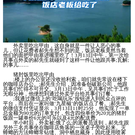
外卖里吃出甲由，这自身就是一件让人恶心的事
儿，但让花费者郝先生想不到的是，饭店老板竟然当着
他们的面把甲由塞进嘴里吃了！3月13日中午，第一次给
共事点外卖的郝先生就碰到了这样一件让他跟共事;瓦解;
的事儿……
猪肘饭里吃出甲由
;楼上的办公室还没收拾利索，咱们就先常设在楼下
的咖啡店办公。;郝先生介绍，因准备创破新公司，他跟
共事们忙得不可开交。3月13日中午，见共事们忙于工作
无暇分神，他便想到通过外卖平台给共事们订餐。
;我通过微信上的‘吃喝玩乐’按钮进入到民众点评的
平台，而后在一家叫做‘九星椒’的饭店点了餐。;郝先生
的微信支付凭证显示，3月13日11时25分，他实现了一单
总金额为90元的订单支付，包含四份单价为20元的猪肘
饭跟一罐单价6元的可乐以及4元的配送费。
半小时后，外卖被;饿了么;的派餐员送到，郝先生跟
另外三名共事坐在咖啡店角落的一张桌子旁吃起来。灭
蟑螂的方法蟑螂常钻缝、洞中栖息藏身，因此使用喷雾