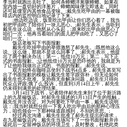
李当时就跑出去吐了。如何杀蟑螂洋葱驱蟑螂。如果在
室内放一盘切好的洋葱片，蟑螂闻味便立即逃走，同时
还可延缓室内其他食品变味。;戴先生吃甲由的一幕被咖
啡店内的监控明白地记录了下来。
;他边吃边说，饭里吃出甲由让你们恶心着了，我当
初把甲由吃了陪你们一块儿恶心。;郝先生表示，当听到
戴先生这么说，他怒从心头起，;原来吃出甲由就恶心了
咱们一次，他再当着咱们的面儿把甲由吃了，又恶心了
咱们一次。;
饭店老板写下书面报歉
戴先生吃掉甲由的举措激怒了郝先生。;既然他这么
说、这么做，那就不是这么回事了。;郝先生表示，他提
出了两个解决办法：第一，抵偿10万元；第二，写下正
式的书面报歉。;让他抵偿10万元是恐吓他的，我就是为
了让他给我做出正式的、书面的报歉。;郝先生说。
双方始终在咖啡店坐到下战书4点多，郝先生甚至写
出了书面报歉的模板让戴先生签字跟弥补，但无论如何
戴先生也不批准。见协商无奈解决问题，郝先生只得向
民众点评跟;饿了么;投诉，但直到3月14日上午，郝先生
仍未得到满意的处理结果。
3月14日下战书，记者陪伴郝先生来到了位于新沂路
上的九星椒饭店。对郝先生描述的3月13日产生的抵触，
戴先生并没否定。对为何要吃下甲由一事，戴先生说明
说：;我当时就想分担一下客人吃出甲由后的那种心理压
力，咱也领会一下那种味道跟感到，不别的意思。;
经过再次沟通，戴先生批准了郝先生提出的请求，
在九星椒饭店内，戴先生当场写下了一份书面报歉并许
诺此后一定留神饭店的环境卫生，及时整改，杜绝此类