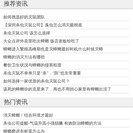
推荐资讯
如何挑选好的灭鼠团队
【深圳杀虫灭鼠公司】臭虫怎么消灭最彻底
杀虫灭鼠公司 该怎么选择
大众点评外卖里吃出蟑螂 饭店老板给吃了
蟑螂进入繁殖高峰期也是灭蟑螂最好时机什么时候灭蟑
蟑螂的消灭方法有哪些
餐饮卫生状况与蟑螂的侵害程度
杀虫灭鼠不单单只是“杀”，“防”也非常重要
如何选择一家优质的杀虫灭鼠公司？
该死的蟑螂你的克星来了，再也不用担心家里有蟑螂出没了
热门资讯
消灭蟑螂！结合环境才最好
杀虫公司提醒-气温升高小强猖獗 有效防治蟑螂的方法
蟑螂爬进衣柜里怎么办