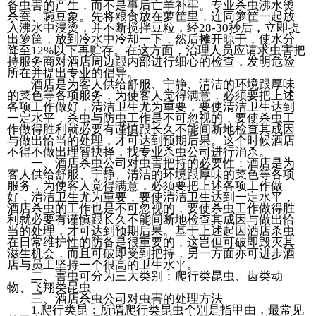
备虫害的产生，而不是事后亡羊补牢。专业杀虫沸水烫
杀蚕、豌豆象。先将粮食放在萝筐里，连同箩筐一起放
入沸水中浸烫，并不断搅拌豆粒，经28-30秒后，立即提
出箩筐，放到冷水中冷却一下，然后摊开晾干，使水分
降至12%以下再贮存。在这方面，治理人员应请求虫害把
持服务商对酒店周边跟内部进行细心的检查，发明危险
所在并提出专业的倡导。
酒店是为客人供给舒服、宁静、清洁的环境跟厚味
的菜色等各项服务，为使客人觉得满意，必须要把上述
各项工作做好，清洁卫生尤为重要，要使清洁卫生达到
一定水平，杀虫与防虫工作是不可忽视的，要使杀虫工
作做得胜利就必要有谨慎跟长久不能间断地检查其成因
与做出恰当的处理，才可达到预期后果。这个时候酒店
不得不做出理智抉择，找专业杀虫公司进行消杀。
一、酒店杀虫公司对虫害把持的必要性：酒店是为
客人供给舒服、宁静、清洁的环境跟厚味的菜色等各项
服务，为使客人觉得满意，必须要把上述各项工作做
好，清洁卫生尤为重要，要使清洁卫生达到一定水平，
酒店杀虫的工作也是不可忽视的，要使杀虫工作做得胜
利就必要有谨慎跟长久不能间断地检查其成因与做出恰
当的处理，才可达到预期后果。基于上述起因酒店杀虫
在日常维护性的防备是很重要的，这岂但可破即毁灭其
滋生机会，而且可破即受到把持，另一方面亦可进步酒
店与员工坚持一个很高的卫生水平。
二、害虫可分为三大类别：爬行类昆虫、齿类动
物、飞翔类昆虫
三、酒店杀虫公司对虫害的处理方法
1.爬行类昆：所谓爬行类昆虫个别是指甲由，最常见