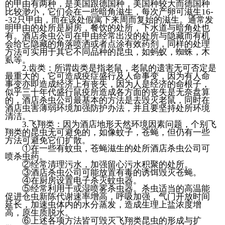
的甲由有两种，是美国跟德国种，美国种较大而德国种
比较渺小，它们会在一些暗角滋生，每次产卵可滋生16-
-32只甲由，而在该处假寓下来周而复始的滋生。通常发
明甲由的处所是厨房，餐饮的处所，下水道与暗角处也
有。酒店杀虫公司在甲由经常出没的处所与隐藏而有机
会给它隐藏的角落喷洒或者点涂有效药剂，同样的处理
方法可实用于其它不同品种的昆虫，如蚂蚁，蜘蛛，木
虱等。
2.齿类：所谓齿类是指老鼠，老鼠的遗害无可否定是
最重大的，它可造成疫症盛行及人命事变，因为有人命
事变亦即造成经济上有丧失，因为人是经济的命根子，
似乎三十年代盛行鼠疫所造成各方面的丧失是无奈盘算
的，酒店杀虫公司最基本的方法是去毁灭老鼠，同时在
酒店虫害薄弱环境加强防护办法，并且要坚持处所环境
清洁。
3.飞翔类：因为酒店地形天然环境因素问题，个别飞
翔类的昆虫无可避免的，如像蚊子，苍蝇，但仍有一些
方法可避免它们扩散。
①在一些有蚊虫，苍蝇滋生的处所酒店杀虫公司可
喷杀虫药。
②经常清理污水，加强留心污水积聚的处所。
③酒店杀虫公司可能放置有毒的诱饵毁灭苍蝇。
④在厨房设置电子杀灭蚊虫器。
⑤经常利用干或湿喷雾杀虫器。杀虫适当的高温能
促进仓虫新陈代谢速率增高，呼吸加强，气门开放时间
延长，加速虫体内的水分蒸发，造成生理上盐浓度增
高，原生质脱水。
⑥上述各项方法皆可毁灭飞翔类昆虫的形成与扩