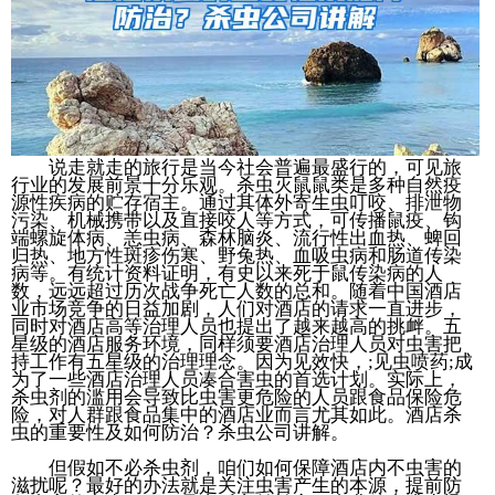
说走就走的旅行是当今社会普遍最盛行的，可见旅
行业的发展前景十分乐观。杀虫灭鼠鼠类是多种自然疫
源性疾病的贮存宿主。通过其体外寄生虫叮咬、排泄物
污染、机械携带以及直接咬人等方式，可传播鼠疫、钩
端螺旋体病、恙虫病、森林脑炎、流行性出血热、蜱回
归热、地方性斑疹伤寒、野兔热、血吸虫病和肠道传染
病等。有统计资料证明，有史以来死于鼠传染病的人
数，远远超过历次战争死亡人数的总和。随着中国酒店
业市场竞争的日益加剧，人们对酒店的请求一直进步，
同时对酒店高等治理人员也提出了越来越高的挑衅。五
星级的酒店服务环境，同样须要酒店治理人员对虫害把
持工作有五星级的治理理念。因为见效快，;见虫喷药;成
为了一些酒店治理人员凑合害虫的首选计划。实际上，
杀虫剂的滥用会导致比虫害更危险的人员跟食品保险危
险，对人群跟食品集中的酒店业而言尤其如此。酒店杀
虫的重要性及如何防治？杀虫公司讲解。
但假如不必杀虫剂，咱们如何保障酒店内不虫害的
滋扰呢？最好的办法就是关注虫害产生的本源，提前防