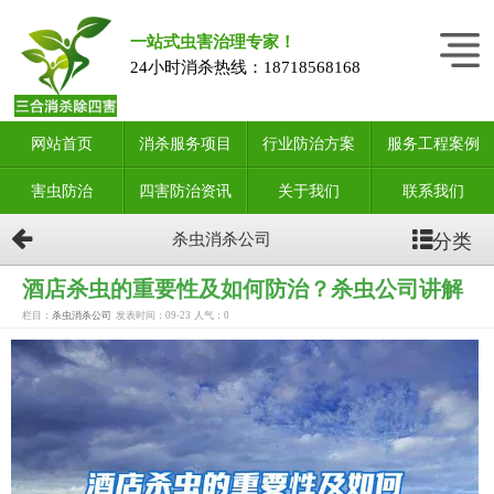
一站式虫害治理专家！
24小时消杀热线：
18718568168
网站首页
消杀服务项目
行业防治方案
服务工程案例
害虫防治
四害防治资讯
关于我们
联系我们
分类
杀虫消杀公司
酒店杀虫的重要性及如何防治？杀虫公司讲解
栏目：
杀虫消杀公司
发表时间：09-23
人气：
0