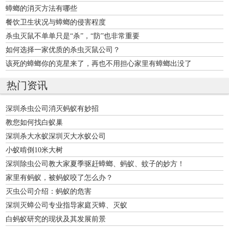
蟑螂的消灭方法有哪些
餐饮卫生状况与蟑螂的侵害程度
杀虫灭鼠不单单只是“杀”，“防”也非常重要
如何选择一家优质的杀虫灭鼠公司？
该死的蟑螂你的克星来了，再也不用担心家里有蟑螂出没了
热门资讯
深圳杀虫公司消灭蚂蚁有妙招
教您如何找白蚁巢
深圳杀大水蚁深圳灭大水蚁公司
小蚁啃倒10米大树
深圳除虫公司教大家夏季驱赶蟑螂、蚂蚁、蚊子的妙方！
家里有蚂蚁，被蚂蚁咬了怎么办？
灭虫公司介绍：蚂蚁的危害
深圳灭蟑公司专业指导家庭灭蟑、灭蚁
白蚂蚁研究的现状及其发展前景