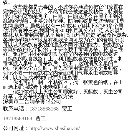
蚁。
这些胶都是无毒的，不过你必须避免把它们放置在
宠物会出没的处所，不然可能会被这些胶粘住，特别是
假如你的宠物是兔子、白鼠、白鼬这类会在屋子里到处
乱跑的动物，更要分外留神。防治蚂蚁是节肢动物门,昆
虫纲,膜翅目.虽然其仅有一科(蚁科),但其下有360多个属,
估计应有种左右,我国约有300种.且其分布广泛,从沙漠到
森林,从热带到寒带,从平原到高山均有踪迹.蚂蚁食性庞杂,
各种动植物尸体以及有机残渣均可成为它们的食物.所以,
可以认为蚂蚁有极强的适应不同环境的能力。蚂蚁防治
家庭蚂蚁的化学防治，主要依赖于毒饵诱杀。将适口性
好、驱避作用小的毒饵投放在室内各种缝隙中或蚁道
（蚂蚁的取食线路）上，利用蚂蚁喜欢搬食的习性，将
毒饵搬入巢中，毒杀蚁后、蚁王，达到消灭全巢的目
的。使用化学方法时，首先应使用毒饵诱杀全巢蚂蚁，
切记不要一开始就在室内全面施用气雾杀虫剂或喷雾
剂，以免造成种群扩散而加重蚁害。
你也可能自制一个粘蚁器，找一张黄色的纸，在上
面涂上矿油或者玉米糖浆即可。
假如你对以上灭虫公司哪家好，灭蚂蚁，灭虫公司
分享，不必杀虫剂的灭蚂蚁方法
深圳市三合消杀有限公司
联系电话：
18718568168
贾工
18718568168
贾工
公司网址：
http://www.shasihai.cn/