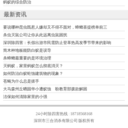
蚂蚁的综合防治
最新资讯
要说哪种昆虫既惹人嫌却又不得不面对，蟑螂喜提榜单前三
杀虫灭鼠公司让你从此远离虫鼠困扰
深圳除四害：长假出游市民需防止登革热高发季节带来的影响
简木种地板能防白蚁是误导
杀蟑螂最重要的是环境治理
灭蚂蚁，家里蚂蚁怎么彻底消灭？
如何防治白蚁蛀蚀建筑物的现象？
苍蝇为什么总是搓手
大马森州丘晒园华小遭蚁蚀 盼教育部拨款解困
洁保如何清除家里的小强
24小时除四害热线 :
18718568168
深圳市三合消杀有限公司 版权所有