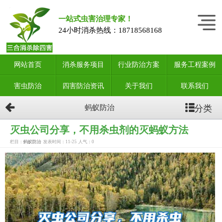
一站式虫害治理专家！
24小时消杀热线：
18718568168
网站首页
消杀服务项目
行业防治方案
服务工程案例
害虫防治
四害防治资讯
关于我们
联系我们
分类
蚂蚁防治
灭虫公司分享，不用杀虫剂的灭蚂蚁方法
栏目：
蚂蚁防治
发表时间：11-25
人气：
0