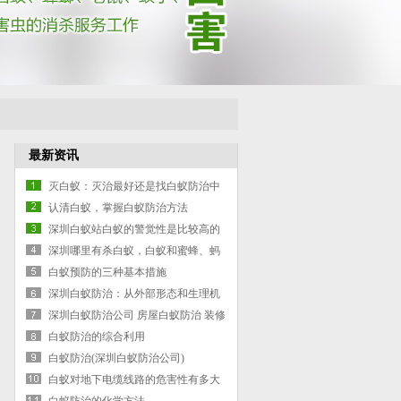
最新资讯
灭白蚁：灭治最好还是找白蚁防治中
心的师父
认清白蚁，掌握白蚁防治方法
深圳白蚁站白蚁的警觉性是比较高的
深圳哪里有杀白蚁，白蚁和蜜蜂、蚂
蚁一样，有着明确的社会结构
白蚁预防的三种基本措施
深圳白蚁防治：从外部形态和生理机
能上可将白蚁个体分为生殖型和非生
深圳白蚁防治公司 房屋白蚁防治 装修
殖型两大类
杀白蚁 罗湖深圳专业灭白蚁服务
白蚁防治的综合利用
白蚁防治(深圳白蚁防治公司)
白蚁对地下电缆线路的危害性有多大