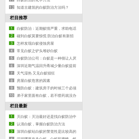
白蚁防治的化学方法
知道古建筑的白蚁防治方法吗？
栏目推荐
白蚁防治：近期蚁情严重，求助电话
日渐增多
碰到白蚁莫要惊慌 防治白蚁有新招
怎样发现白蚁侵蚀房屋
常见白蚁之铲头堆砂白蚁
白蚁防治公司：白蚁是一种很让人厌
恶的昆虫
深圳近期气温回升甬城少量白蚁提前
分飞
天气湿热 又见白蚁猖狂
房屋白蚁危害的因素
预防白蚁：建筑房子的时候三个必须
做的白蚁预防
弟子家里面有白蚁，若不喷药就没办
法居住
栏目最新
灭白蚁：灭治最好还是找白蚁防治中
心的师父
认清白蚁，掌握白蚁防治方法
深圳白蚁站白蚁的警觉性是比较高的