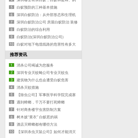
深圳哪里有杀白蚁，白蚁和蜜蜂、蚂
蚁一样，有着明确的社会结构
白蚁预防的三种基本措施
深圳白蚁防治：从外部形态和生理机
能上可将白蚁个体分为生殖型和非生
深圳白蚁防治公司 房屋白蚁防治 装修
殖型两大类
杀白蚁 罗湖深圳专业灭白蚁服务
白蚁防治的综合利用
白蚁防治(深圳白蚁防治公司)
白蚁对地下电缆线路的危害性有多大
推荐资讯
消杀公司竭诚为您服务
深圳专业灭蚊蝇公司专业灭蚊虫
建筑物为什么也会遭受白蚁危害
消杀灭蚊措施
【除虫公司】军事医学科学院完成寨
卡病毒全基因组序列测定
遇到蟑螂，千万不要打死蟑螂
针对商务楼宇虫害防制方案
树木披“黄衣” 白蚁惹的祸
酒店灭蟑螂都有哪些方法
【深圳杀虫灭鼠公司】如何才能消灭