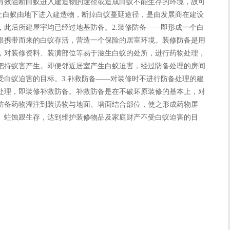
有效阻断白蚁进入建造物的途径或造成白蚁不能生存的环境，故可
禁止白蚁由地下进入建造物，断掉白蚁蔓延途径，是由发展商在建设
，此后所建屋宇均已经过地基防备。2.装修防备——即形成一个白
跟携带而来的白蚁存活，营造一个保险的居室环境。装修防备是用
，对装修资料、装潢部位等易于滋生白蚁的处所，进行药物处理，
把持蚁害产生。即便邻近居室产生白蚁迫害，经过防备处理的房间
受白蚁迫害的目标。3.补救防备——对装修时不进行防备处理的建
处理，即装修补救防备。补救防备是在不破坏原装修的基本上，对
防备药物灌注到装潢物与地面、墙面结合部位，使之形成药物屏
、蛀蚀跟生存，达到维护装修物品及家庭财产不受白蚁迫害的目