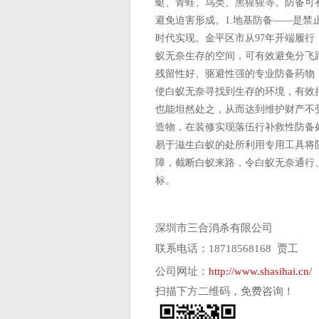
蜓、青蛙、鸟类、黑猩猩等。防备可
避免迫害形成。1.地基防备——是
时代实现。金平区市从97年开端履行
蚁无奈生存的空间，可有效避免分飞
残留性好、驱避性强的专业防备药物
使白蚁无奈寻找到生存的环境，有效
也能坦然处之，从而达到维护财产不
造物，在装修实现落伍行补救性防备
易于滋生白蚁的处所利用专用工具将
障，截断白蚁来路，令白蚁无奈通行
标。
深圳市三合消杀有限公司
联系电话：18718568168 贾工
公司网址：
http://www.shasihai.cn/
扫描下方二维码，免费咨询！