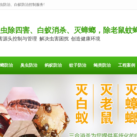
虫防治、白蚁防治控制服务!
杀虫除四害、白蚁消杀、灭蟑螂，除老鼠蚊
害源头控制与管理 解决虫害困扰 创造健康环境
螂防治
臭虫防治
蚂蚁防治
蚊子防治
蝇类防治
工程案例