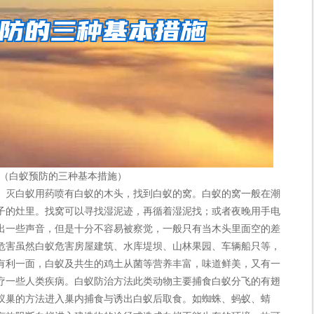
（白蚁预防的三种基本措施）
灭白蚁用药喷有白蚁的木头，找到白蚁的窝。白蚁的窝一般在潮
子的灶里。找窝可以寻找湿泥迹，再循着湿泥找；或者夜晚用手电
出一些声音，但是十分不容易被察觉，一般只有当木头里面空的差
危害虽然白蚁危害房屋建筑、水库堤坝、山林果园、车辆船只等，
有利一面，白蚁及共生的鸡土从菌等营养丰富，味道鲜美，又有一
疗一些人类疾病。白蚁防治方法此类动物主要捕食白蚁分飞的有翅
蚁巢的方法进入巢内捕食与诱出白蚁后取食。如蜘蛛、蚂蚁、蜻