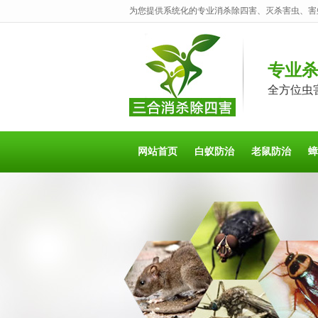
为您提供系统化的专业消杀除四害、灭杀害虫、害
专业
全方位虫
网站首页
白蚁防治
老鼠防治
蟑