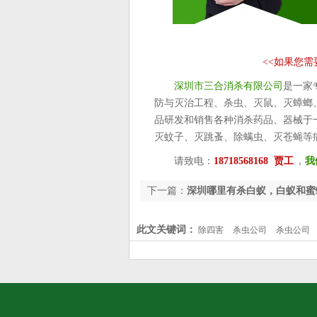
<<
如果您需
深圳市三合消杀有限公司
是一家
防与灭治工程、杀虫、灭鼠、灭蟑螂
品研发和销售各种消杀药品、器械于
灭蚊子、灭跳蚤、除螨虫、灭苍蝇等
请致电：
18718568168 贾工
，
我
下一篇：
深圳哪里有杀白蚁，白蚁和蜜
有着明确的社会结构
此文关键词：
除四害
杀虫公司
杀虫公司