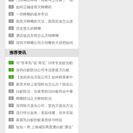
汽水喝出蟑螂，商家马上给换了一瓶
如何正确使用灭蟑螂药
一些蟑螂的基本常识
医院灭蟑螂的方法，医院应该怎么使
用蟑螂药？主要点在什么位置？
历史悠久的蟑螂
酒店饭店宾馆怎么灭绝蟑螂
深圳灭蟑螂公司介绍餐饮大排档如何
灭蟑？
推荐资讯
与“登革热”说“再见” 20张专业蚊虫勘
查图告诉你：蚊从何处来？
深圳白蚁防治公司专业家庭灭白蚁
【龙岗杀虫灭鼠公司】如何检查家中
是否有蚁患
家里木材上发现蛀虫怎么办？除虫公
司贡献小妙招
白蚁防治：在家里防治白蚁药会中毒
吗？
蟑螂防治之灭蟑粉防治
深圳除灭臭虫公司，室内灭臭虫方法
以及防虫建议
流行性出血热：老鼠传播，但并非鼠
疫
家庭乳白蚁的蚁巢形状与特征
短短一周 上海城区两度遭白蚁“袭击”