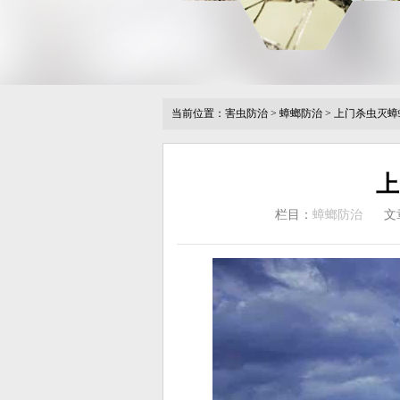
当前位置：
害虫防治
>
蟑螂防治
>
上门杀虫灭蟑
上
栏目：
蟑螂防治
文