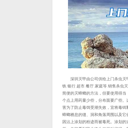
深圳灭甲由公司供给上门杀虫灭甲由服务
铁.银行.超市.餐厅.家庭等.销售
简便的灭蟑螂的方法，但要使用得当
个点上用药量少些，分布面要广些。
害为了防止毒饵受潮失效，宜将毒铒
蟑螂栖息的缝、洞和角落周围以及它
因沾上涂划的粉迹而被毒死。涂划的