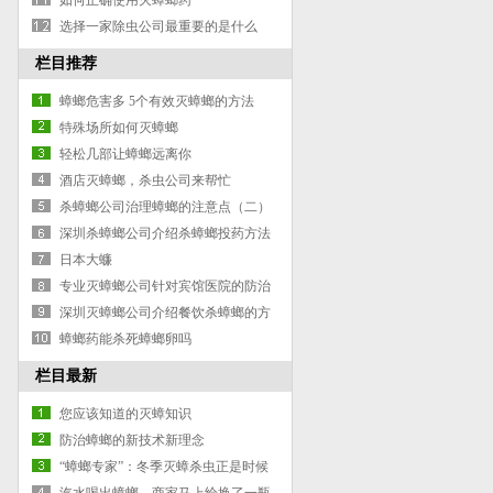
如何正确使用灭蟑螂药
选择一家除虫公司最重要的是什么
栏目推荐
蟑螂危害多 5个有效灭蟑螂的方法
特殊场所如何灭蟑螂
轻松几部让蟑螂远离你
酒店灭蟑螂，杀虫公司来帮忙
杀蟑螂公司治理蟑螂的注意点（二）
深圳杀蟑螂公司介绍杀蟑螂投药方法
日本大蠊
专业灭蟑螂公司针对宾馆医院的防治
方案
深圳灭蟑螂公司介绍餐饮杀蟑螂的方
法
蟑螂药能杀死蟑螂卵吗
栏目最新
您应该知道的灭蟑知识
防治蟑螂的新技术新理念
“蟑螂专家”：冬季灭蟑杀虫正是时候