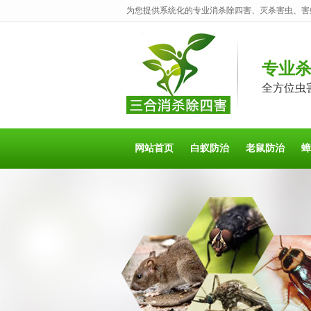
为您提供系统化的专业消杀除四害、灭杀害虫、害
专业
全方位虫
网站首页
白蚁防治
老鼠防治
蟑