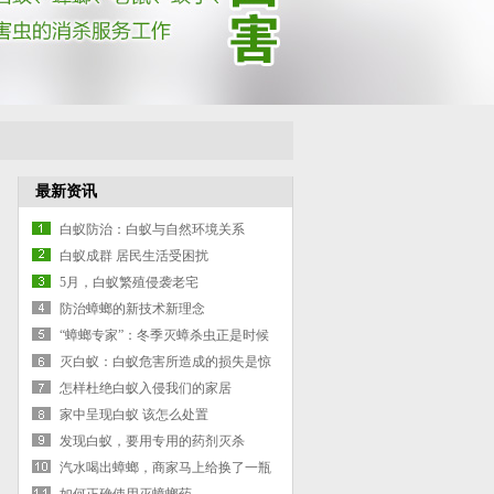
最新资讯
白蚁防治：白蚁与自然环境关系
白蚁成群 居民生活受困扰
5月，白蚁繁殖侵袭老宅
防治蟑螂的新技术新理念
“蟑螂专家”：冬季灭蟑杀虫正是时候
灭白蚁：白蚁危害所造成的损失是惊
人的
怎样杜绝白蚁入侵我们的家居
家中呈现白蚁 该怎么处置
发现白蚁，要用专用的药剂灭杀
汽水喝出蟑螂，商家马上给换了一瓶