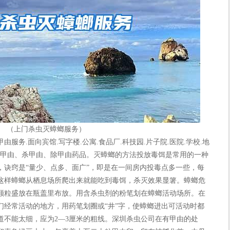
（上门杀虫灭蟑螂服务）
.面向宾馆.写字楼.公寓.食品厂.科技园.片子院.医院.学校.地
杀虫灭甲由、杀甲由、除甲由药品。灭蟑螂的方法投放毒饵是常用的一种
，诀窍是“量少、点多、面广”，即是在一间房内投毒点多一些，每
这样蟑螂从栖息场所爬出来就能吃到毒饵，杀灭效果显箸。蟑螂危
颗粒盛放在瓶盖里布放。用含杀虫剂的粉笔划在蟑螂活动场所。在
们经常活动的地方，用药笔划圈或“井”字，使蟑螂进出可活动时都
道不能太细，应为2—3厘米的粗线。深圳杀虫公司在有甲由的处