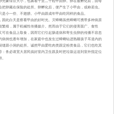
卵壳象绿豆大小，包裹着十至二十粒甲由卵。卵在被孵化前，由母
会把卵藏在保险的处所。卵孵化后，便产生了小甲由，或称若虫。
只是小一些、不翅膀。小甲由跟成年甲由吃同样的食品。
因此白天是察看甲由的好时光。灭蟑螂虽然蟑螂可携带多种病原
能繁殖，属于机械性传播媒介。然而由于它们的侵害面广、食性
又可在食品上取食，因而它们引起肠道病和寄生虫卵的传播不容忽
的病例也逐年增加，在家庭中也发生过蟑螂钻进熟睡孩子耳道内的
裂缝跟小洞的处所。诚然甲由爱吃肉类跟淀粉类食品，它们也吃其
导：务必请宽大居民搞好室内卫生跟及时把垃圾运送到室外指定位
持。