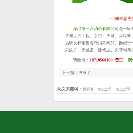
<<
如果您需
深圳市三合消杀有限公司
是一家
防与灭治工程、杀虫、灭鼠、灭蟑螂
品研发和销售各种消杀药品、器械于
灭蚊子、灭跳蚤、除螨虫、灭苍蝇等
请致电：
18718568168 贾工
，
我
下一篇：没有了
此文关键词：
除四害
杀虫公司
杀虫公司