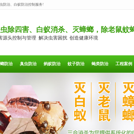
虫防治、白蚁防治控制服务!
杀虫除四害、白蚁消杀、灭蟑螂，除老鼠蚊
害源头控制与管理 解决虫害困扰 创造健康环境
螂防治
臭虫防治
蚂蚁防治
蚊子防治
蝇类防治
工程案例