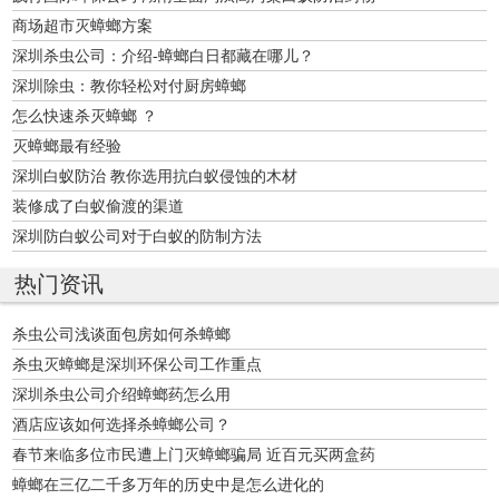
商场超市灭蟑螂方案
深圳杀虫公司：介绍-蟑螂白日都藏在哪儿？
深圳除虫：教你轻松对付厨房蟑螂
怎么快速杀灭蟑螂 ？
灭蟑螂最有经验
深圳白蚁防治 教你选用抗白蚁侵蚀的木材
装修成了白蚁偷渡的渠道
深圳防白蚁公司对于白蚁的防制方法
热门资讯
杀虫公司浅谈面包房如何杀蟑螂
杀虫灭蟑螂是深圳环保公司工作重点
深圳杀虫公司介绍蟑螂药怎么用
酒店应该如何选择杀蟑螂公司？
春节来临多位市民遭上门灭蟑螂骗局 近百元买两盒药
蟑螂在三亿二千多万年的历史中是怎么进化的