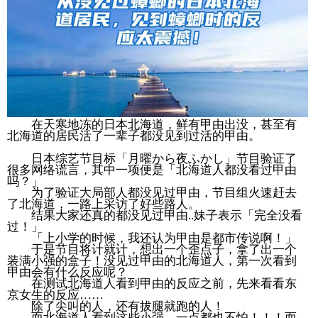
在天寒地冻的日本北海道，鲜有甲由出没，甚至有
北海道的居民活了一辈子都没见到过活的甲由。
日本综艺节目标「月曜から夜ふかし」节目验证了
很多网络谎言，其中一项便是「北海道人都没看过甲由
吗？」
为了验证大局部人都没见过甲由，节目组火速赶去
了北海道，一路上采访了好些路人。
结果大家还真的都没见过甲由..妹子表示「完全没看
过！」
「上小学的时候，我还认为甲由是都市传说啊！」
于是节目将计就计，想出一个歪点子，拿了出一个
装满小强的盒子！没见过甲由的北海道人，第一次看到
甲由会有什么反应呢？
在测试北海道人看到甲由的反应之前，先来看看东
京女生的反应……
除了尖叫的人，还有拔腿就跑的人！
而北海道人看到这些小强…一点都也不怕！！！而