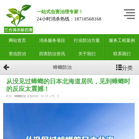
一站式虫害治理专家！
24小时消杀热线：
18718568168
网站首页
消杀服务项目
行业防治方案
服务工程案例
害虫防治
四害防治资讯
关于我们
联系我们
分类
蟑螂防治
从没见过蟑螂的日本北海道居民，见到蟑螂时
的反应太震撼！
栏目：
蟑螂防治
发表时间：02-19
人气：
0