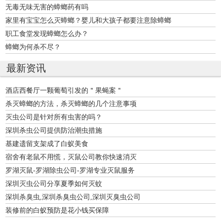
无毒无味无害的蟑螂药有吗
家里有宝宝怎么灭蟑螂？婴儿和大孩子都要注意除蟑螂
职工食堂发现蟑螂怎么办？
蟑螂为何杀不尽？
最新资讯
酒店西餐厅一颗葡萄引发的＂果蝇案＂
杀灭蟑螂的方法，杀灭蟑螂的几个注意事项
灭虫公司是针对所有虫害的吗？
深圳杀虫公司提供防治潮虫措施
基建遗留支架成了白蚁美食
宿舍有老鼠不用慌，灭鼠公司教你快速消灭
罗湖灭鼠-罗湖除虫公司-罗湖专业灭鼠服务
深圳灭虫公司分享夏季如何灭蚊
深圳杀臭虫,深圳杀臭虫公司,深圳灭臭虫公司
装修前的白蚁预防是花小钱买保障