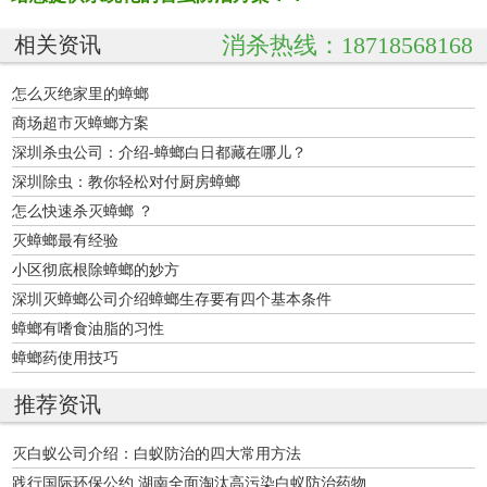
消杀热线：18718568168
相关资讯
怎么灭绝家里的蟑螂
商场超市灭蟑螂方案
深圳杀虫公司：介绍-蟑螂白日都藏在哪儿？
深圳除虫：教你轻松对付厨房蟑螂
怎么快速杀灭蟑螂 ？
灭蟑螂最有经验
小区彻底根除蟑螂的妙方
深圳灭蟑螂公司介绍蟑螂生存要有四个基本条件
蟑螂有嗜食油脂的习性
蟑螂药使用技巧
推荐资讯
灭白蚁公司介绍：白蚁防治的四大常用方法
践行国际环保公约 湖南全面淘汰高污染白蚁防治药物