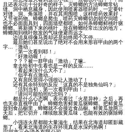
且还表示出十分好奇的样子。灭蟑螂的方法蟑螂常钻
缝、洞中栖息藏身，因此使用喷雾器喷药时，一定要针
对缝、洞、角落喷，并在其周围喷，这样喷药效果好，
又节省药物。蟑螂是爬虫，喷药灭蟑螂切勿朝空间喷，
也不必面面具到，四面墙壁都喷。如何杀蟑螂鲜桃叶驱
蟑螂。将新摘下来的桃叶，放在蟑螂经常出没的地方，
蟑螂闻到桃叶散发的气味便避而远之。
边说臭得像马粪却还是始终闻个不停……
最后她们甚至说出了绝对不会用来形容甲由的两个
字…「激动」
「第一次看到耶！」
「好激动喔！」
？？？被一群甲由「激动」了嘛..
拿去给初中生看也是一样的反应……
「看起来没什么大不了」
「似乎有点激动..」
又有居民觉得小强很让人激动了！
还有其余特别的反应「这真的不是独角仙吗？」
「活到当初，第一次看到甲由！」
「请问可能拍照纪念吗？」
都是什么心态啊，表示看过「火星异种」之后，再
也无奈直视甲由了。蟑螂危害鲜黄瓜驱蟑螂。把鲜黄瓜
放到食品橱里，蟑螂就不会接近食品橱。鲜黄瓜放两三
天后，把它切开，继续散发黄瓜味，也能有效的驱除蟑
螂。
小强连火星都能大量滋生，结果在北海道却匿影藏
形了，看来北海道的生存环境真是水深灼热啊！
深圳市三合消杀有限公司