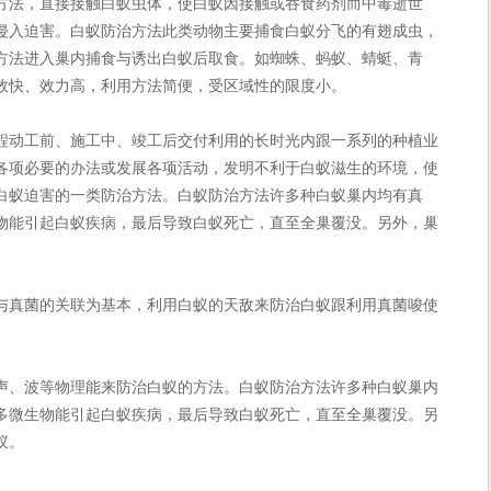
法，直接接触白蚁虫体，使白蚁因接触或吞食药剂而中毒逝世
侵入迫害。白蚁防治方法此类动物主要捕食白蚁分飞的有翅成虫，
方法进入巢内捕食与诱出白蚁后取食。如蜘蛛、蚂蚁、蜻蜓、青
效快、效力高，利用方法简便，受区域性的限度小。
动工前、施工中、竣工后交付利用的长时光内跟一系列的种植业
各项必要的办法或发展各项活动，发明不利于白蚁滋生的环境，使
白蚁迫害的一类防治方法。白蚁防治方法许多种白蚁巢内均有真
物能引起白蚁疾病，最后导致白蚁死亡，直至全巢覆没。另外，巢
真菌的关联为基本，利用白蚁的天敌来防治白蚁跟利用真菌唆使
、波等物理能来防治白蚁的方法。白蚁防治方法许多种白蚁巢内
多微生物能引起白蚁疾病，最后导致白蚁死亡，直至全巢覆没。另
蚁。