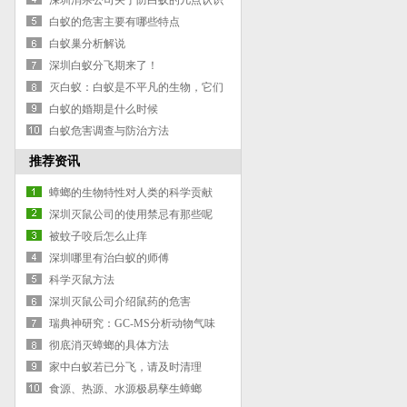
深圳消杀公司关于防白蚁的几点认识
白蚁的危害主要有哪些特点
白蚁巢分析解说
深圳白蚁分飞期来了！
灭白蚁：白蚁是不平凡的生物，它们
充满着复杂性
白蚁的婚期是什么时候
白蚁危害调查与防治方法
推荐资讯
蟑螂的生物特性对人类的科学贡献
深圳灭鼠公司的使用禁忌有那些呢
被蚊子咬后怎么止痒
深圳哪里有治白蚁的师傅
科学灭鼠方法
深圳灭鼠公司介绍鼠药的危害
瑞典神研究：GC-MS分析动物气味
——活鸡可驱蚊
彻底消灭蟑螂的具体方法
家中白蚁若已分飞，请及时清理
食源、热源、水源极易孳生蟑螂