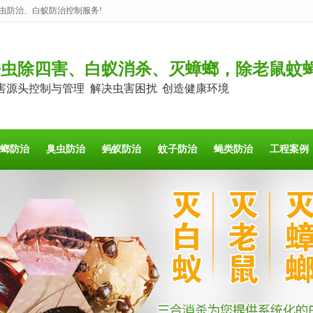
虫防治、白蚁防治控制服务!
杀虫除四害、白蚁消杀、灭蟑螂，除老鼠蚊
害源头控制与管理 解决虫害困扰 创造健康环境
螂防治
臭虫防治
蚂蚁防治
蚊子防治
蝇类防治
工程案例