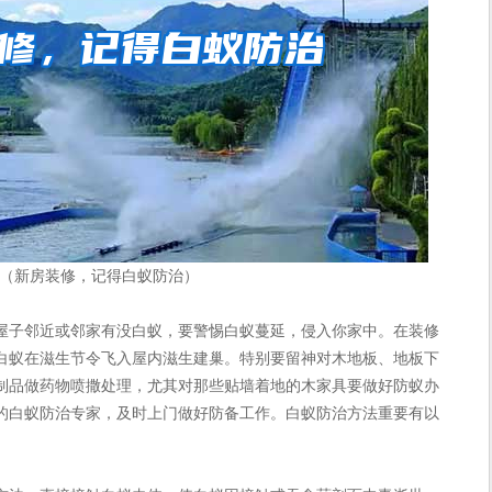
（新房装修，记得白蚁防治）
子邻近或邻家有没白蚁，要警惕白蚁蔓延，侵入你家中。在装修
白蚁在滋生节令飞入屋内滋生建巢。特别要留神对木地板、地板下
制品做药物喷撒处理，尤其对那些贴墙着地的木家具要做好防蚁办
的白蚁防治专家，及时上门做好防备工作。白蚁防治方法重要有以