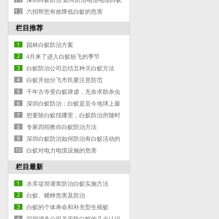
深圳白蚁防治 如何防治电信电缆白蚁
危害
六招帮您有效降低白蚁的危害
栏目推荐
园林白蚁防治方案
4月来了进入白蚁纷飞的季节
白蚁防治公司总结五种灭白蚁方法
白蚁开始分飞市民要注意防范
千年古寺受白蚁肆虐，无奈求助杀虫
公司
深圳白蚁防治：白蚁是至今地球上最
为古老的社会性昆虫
想要除白蚁找哪里，白蚁防治所随时
欢迎您
专家四招教你白蚁防治方法
深圳白蚁防治如何防治有白蚁活动的
菇棚基地？
白蚁对电力电缆设施的危害
栏目最新
水库堤坝灌浆防治白蚁实施方法
白蚁、蟋蟀危害及防治
白蚁的个体寿命和补充型生殖蚁