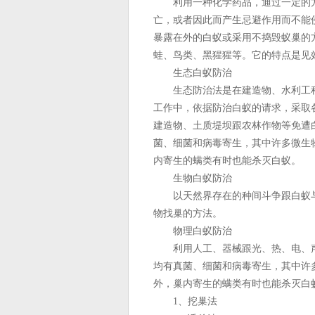
利用一种化学药品，通过一定的方
亡，或者因此而产生忌避作用而不能
暴露在外的白蚁或采用不捣毁蚁巢的
蛙、鸟类、黑猩猩等。它的特点是见
生态白蚁防治
生态防治法是在建造物、水利工程
工作中，依据防治白蚁的请求，采取
建造物、土质堤坝跟农林作物等免遭
菌、细菌和病毒寄生，其中许多微生
内寄生的螨类有时也能杀灭白蚁。
生物白蚁防治
以天然界存在的种间斗争跟白蚁与
物找巢的方法。
物理白蚁防治
利用人工、器械跟光、热、电、声
均有真菌、细菌和病毒寄生，其中许
外，巢内寄生的螨类有时也能杀灭白
1、挖巢法