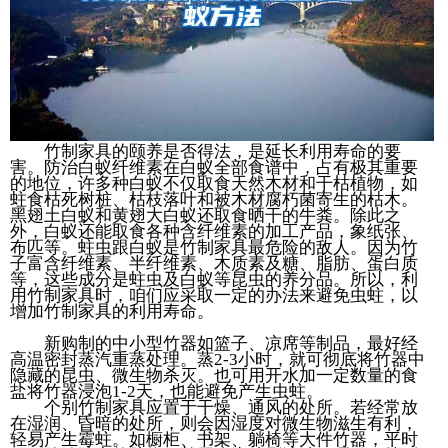
竹制家具的颐养是否得法，是延长利用寿命的要
害。防治白蚁纤维素在白蚁全部食谱中，占有极其重要
的地位，许多种白蚁不仅取食天然木材和干枯植物，如
蛀食枯死树桩、枯枝落叶和被木材腐朽菌寄生的枯木。
黑翅土白蚁和黄翅大白蚁还取食晒干的牛粪。除此之
外，白蚁还能取食各种含纤维素的加工产品，象纸张、
布匹等。蛀虫跟白蚁是竹制家具最危险的敌人。因为竹
子富含纤维素、半纤维素、木质素及糖、脂肪、蛋白质
等，这些成分是蛀虫及白蚁等昆虫的养分品。所以，利
用竹制家具时，咱们应采取一定的办法来避免虫蛀，以
增加竹制家具的利用寿命。
新购制的中小型竹器如篮子、凉席等制品，最好经
高温密封蒸汽重蒸处理。蒸2-3小时，就可彻底将竹器中
隐藏的昆虫、微生物杀灭。也可用开水加一定数量的食
盐将竹器浸泡1-2天，也能避免产生虫蛀。
个别竹制家具应置于干燥、通风的处所。若经常放
在湿润、昏暗的处所，则会因湿度对微生物滋生有利，
轻易产生霉蛀。如橱柜、书架、躺椅等大件竹器，平时