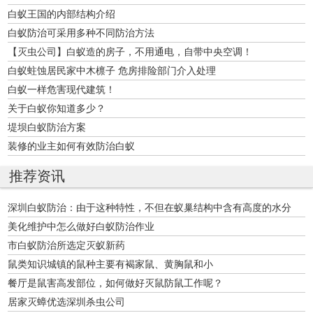
白蚁王国的内部结构介绍
白蚁防治可采用多种不同防治方法
【灭虫公司】白蚁造的房子，不用通电，自带中央空调！
白蚁蛀蚀居民家中木檩子 危房排险部门介入处理
白蚁一样危害现代建筑！
关于白蚁你知道多少？
堤坝白蚁防治方案
装修的业主如何有效防治白蚁
推荐资讯
深圳白蚁防治：由于这种特性，不但在蚁巢结构中含有高度的水分
美化维护中怎么做好白蚁防治作业
市白蚁防治所选定灭蚁新药
鼠类知识城镇的鼠种主要有褐家鼠、黄胸鼠和小
餐厅是鼠害高发部位，如何做好灭鼠防鼠工作呢？
居家灭蟑优选深圳杀虫公司