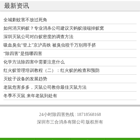
最新资讯
全城剿蚊害不放过死角
如何消灭蚂蚁？专业消杀公司建议灭蚂蚁须端掉蚁窝
深圳灭鼠公司对白蚁密度的调查方法
吸血臭虫“登上”京沪高铁 被臭虫咬千万别用手挤
“除四害”是指哪四害
化学方法除四害中需要注意什么
红火蚁管理培训教程（二）：红火蚁的检查和预防
灭蚊子设备的发展趋势
老鼠危害多多，灭鼠公司教你最佳灭鼠方法
冬季不灭鼠 来年老鼠到处有
24小时除四害热线 :
18718568168
深圳市三合消杀有限公司 版权所有