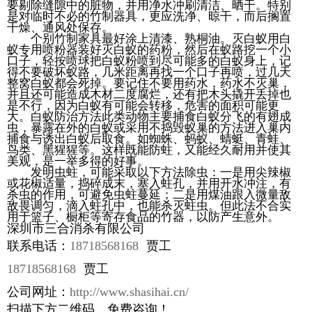
要剔除缝隙中的脏物，并用净水冲刷清洁、晒干。特别
是对临时不必的竹制器具，更应洗净、晾干，而后搁置
干燥、通风处保存。
个别竹制家具最好涂上清漆、熟桐油。灭白蚁用白
蚁专用喷粉器装好灭白蚁的药粉，然后在蚁路挖一个小
口子，轻按喷球把白蚁粉喷到尽可能多的白蚁身上，记
得不要破坏蚁路，几米距离再找一个口子再喷，过几天
整窝白蚁都会死掉。要记住不要用药水，药水不灭巢，
并且还可能造成木材二度腐烂，还有把木头撬开丢掉也
是不行，因为白蚁有可能会转移，危害的面积可能更
大。白蚁防治方法此类动物主要捕食白蚁分飞的有翅成
虫，暴露在外的白蚁或采用不捣毁蚁巢的方法进入巢内
捕食与诱出白蚁后取食。如蜘蛛、蚂蚁、蜻蜓、青蛙、
鸟类、黑猩猩等。这样既能防蛀，又能经久耐用并使其
美观，是一举多得的好事。
发明虫蛀，可能采取以下方法除虫：一是用尖辣椒
或花椒适量，捣碎成末，塞入蛀孔，并用开水冲注，有
杀虫的作用，可避免虫蛀蔓延；二是用煤油跟入微量敌
敌畏调匀，滴入蛀孔中，也能杀灭蛀虫。但此法不合实
用于篮子、橱柜等寄存食品的竹器，以防产生意外。
深圳市三合消杀有限公司
联系电话：
18718568168
贾工
18718568168
贾工
公司网址：
http://www.shasihai.cn/
扫描下方二维码，免费咨询！