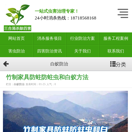
一站式虫害治理专家！
24小时消杀热线：
18718568168
网站首页
消杀服务项目
行业防治方案
服务工程案例
害虫防治
四害防治资讯
关于我们
联系我们
分类
白蚁防治
竹制家具防蛀防蛀虫和白蚁方法
栏目：
白蚁防治
发表时间：01-25
人气：
0