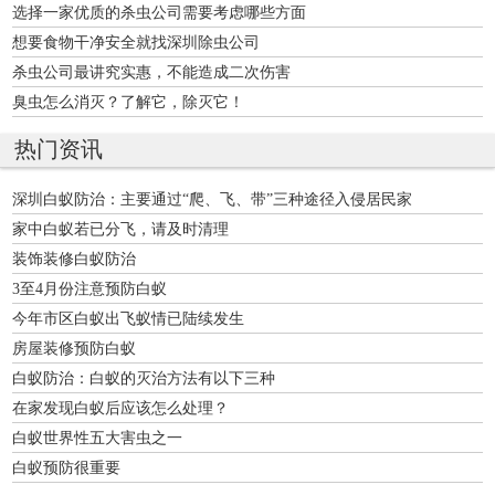
选择一家优质的杀虫公司需要考虑哪些方面
想要食物干净安全就找深圳除虫公司
杀虫公司最讲究实惠，不能造成二次伤害
臭虫怎么消灭？了解它，除灭它！
热门资讯
深圳白蚁防治：主要通过“爬、飞、带”三种途径入侵居民家
家中白蚁若已分飞，请及时清理
装饰装修白蚁防治
3至4月份注意预防白蚁
今年市区白蚁出飞蚁情已陆续发生
房屋装修预防白蚁
白蚁防治：白蚁的灭治方法有以下三种
在家发现白蚁后应该怎么处理？
白蚁世界性五大害虫之一
白蚁预防很重要